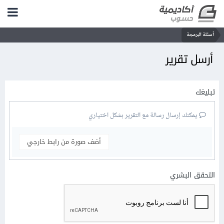
أسئلة البرمجة
أرسل تقرير
تبليغك
يمكنك إرسال رسالة مع التقرير بشكل اختياري
أضف صورة من رابط خارجي
التحقق البشري