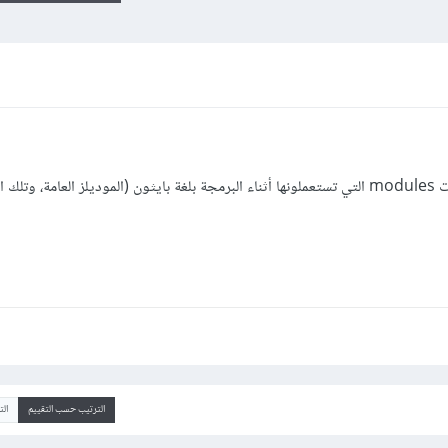
أودّ الاستفسار عن أكثر النماذج أو الوحدات modules التي تستعملونها أثناء البرمجة بلغة بايثون (الموديلز العامة، 
الترتيب حسب التقييم
ال