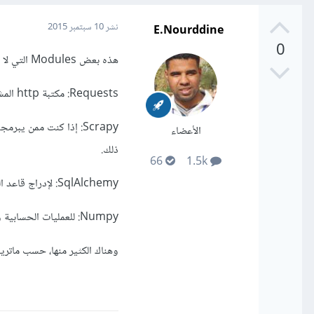
E.Nourddine
نشر
10 سبتمبر 2015
0
هذه بعض Modules التي لا يمكن أن يستغني عنها مبرمج Python:
Requests: مكتبة http المشهورة لـ
الأعضاء
ذلك.
66
1.5k
SqlAlchemy: لإدراج قاعد البيانات والتعامل معها، عليك هذه المكتبة .
Numpy: للعمليات الحسابية والرياضية إليك هذه المكتبة المتخصصة في ذلك.
وهناك الكثير منها، حسب ماتري