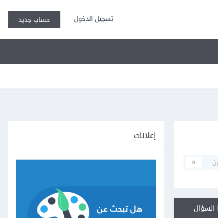
تسجيل الدخول
حساب جديد
إعلانات
ن
0
السؤال