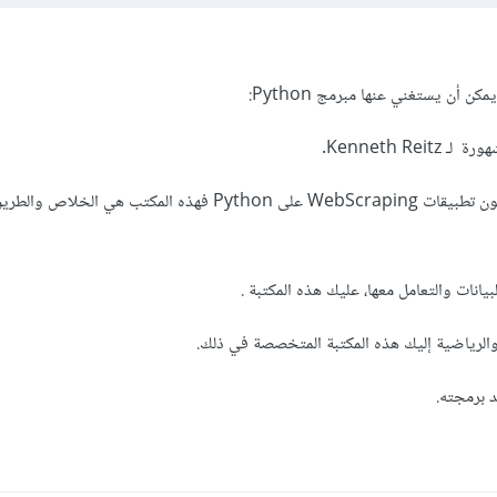
.
Kenneth
Reitz
Scrapy: إذا كنت ممن يبرمجون تطبيقات WebScraping على Python فهذه المكتب ه
د برمجته.