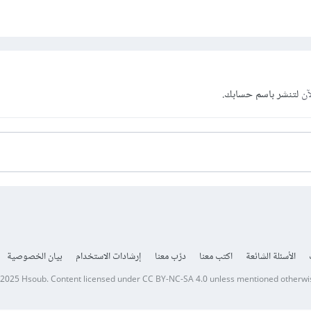
آن
لتنشر باسم حسابك.
الأسئلة الشائعة
اكتب معنا
درّب معنا
إرشادات الاستخدام
بيان الخصوصية
 2025
Hsoub
.
Content licensed under
CC BY-NC-SA 4.0
unless mentioned otherwi