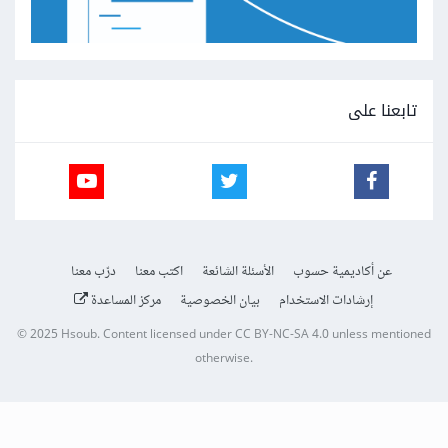
تابعنا على
عن أكاديمية حسوب
الأسئلة الشائعة
اكتب معنا
درّب معنا
إرشادات الاستخدام
بيان الخصوصية
مركز المساعدة
© 2025
Hsoub
.
Content licensed under
CC BY-NC-SA 4.0
unless mentioned
otherwise.