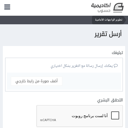
تطوير الواجهات الأمامية
أرسل تقرير
تبليغك
يمكنك إرسال رسالة مع التقرير بشكل اختياري
أضف صورة من رابط خارجي
التحقق البشري