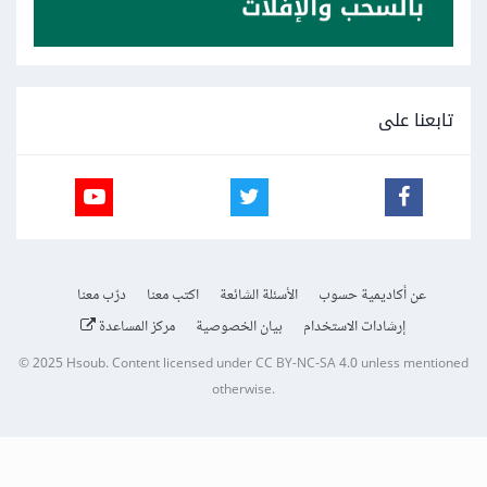
تابعنا على
عن أكاديمية حسوب
الأسئلة الشائعة
اكتب معنا
درّب معنا
إرشادات الاستخدام
بيان الخصوصية
مركز المساعدة
© 2025
Hsoub
.
Content licensed under
CC BY-NC-SA 4.0
unless mentioned
otherwise.