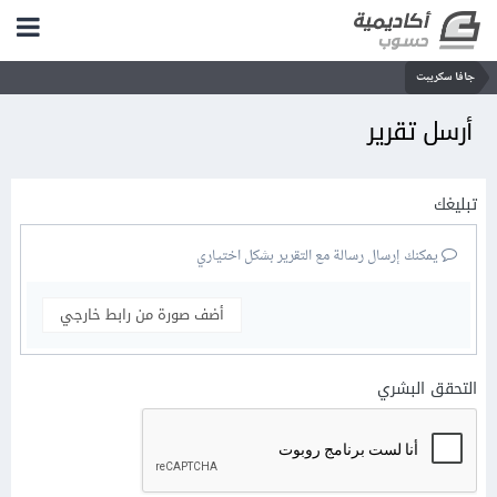
جافا سكريبت
أرسل تقرير
تبليغك
يمكنك إرسال رسالة مع التقرير بشكل اختياري
أضف صورة من رابط خارجي
التحقق البشري