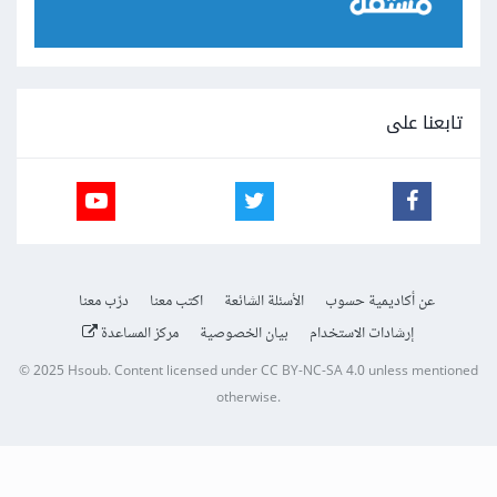
تابعنا على
عن أكاديمية حسوب
الأسئلة الشائعة
اكتب معنا
درّب معنا
إرشادات الاستخدام
بيان الخصوصية
مركز المساعدة
© 2025
Hsoub
.
Content licensed under
CC BY-NC-SA 4.0
unless mentioned
otherwise.