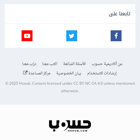
تابعنا على
عن أكاديمية حسوب
الأسئلة الشائعة
اكتب معنا
درّب معنا
إرشادات الاستخدام
بيان الخصوصية
مركز المساعدة
© 2025
Hsoub
.
Content licensed under
CC BY-NC-SA 4.0
unless mentioned
otherwise.