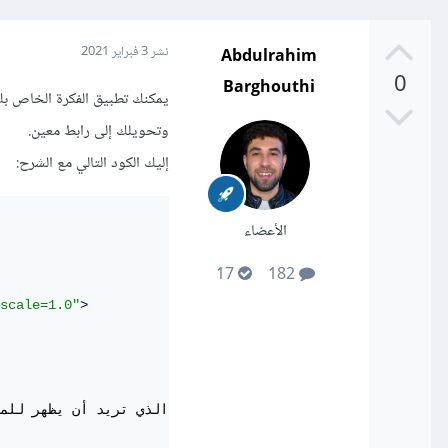
Abdulrahim
نشر
3 فبراير 2021
0
Barghouthi
وتحويلك إلى رابط معين.
إليك الكود التالي مع الشرح:
الأعضاء
17
182
scale=1.0"
>
</a>
النص الذي تريد أن يظهر للم