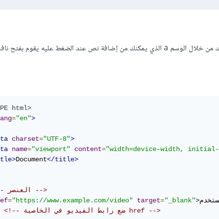
يمكنك تطبيق الفكرة الخاص بك من خلال الوسم a الذي يمكنك من إضافة نص عند الضغط عليه يقوم بفت
PE html>
ang
=
"en"
>
ta
charset
=
"UTF-8"
>
ta
name
=
"viewport"
content
=
"width=device-width, initial-
tle>
Document
</title>
<!-- العنصر -->
ستخدم
>
"_blank"
=
target
"https://www.example.com/video"
=
ef
<!-- ضع رابط الفيديو في الخاصية href -->