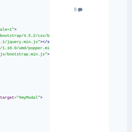
8
ale=1"
>
bootstrap/4.5.2/css/bootstrap.min.css"
>
.1/jquery.min.js"
></script>
/1.16.0/umd/popper.min.js"
></script>
js/bootstrap.min.js"
></script>
target
=
"#myModal"
>