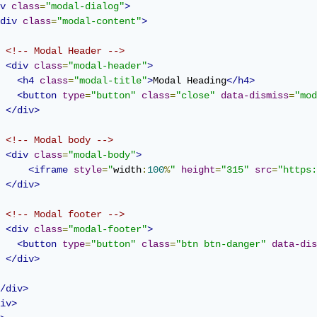
v
class
=
"modal-dialog"
>
div
class
=
"modal-content"
>
<!-- Modal Header -->
<div
class
=
"modal-header"
>
<h4
class
=
"modal-title"
>
Modal Heading
</h4>
<button
type
=
"button"
class
=
"close"
data-dismiss
=
"mod
</div>
<!-- Modal body -->
<div
class
=
"modal-body"
>
<iframe
style
=
"
width
:
100
%
"
height
=
"315"
src
=
"https:
</div>
<!-- Modal footer -->
<div
class
=
"modal-footer"
>
<button
type
=
"button"
class
=
"btn btn-danger"
data-dis
</div>
/div>
iv>