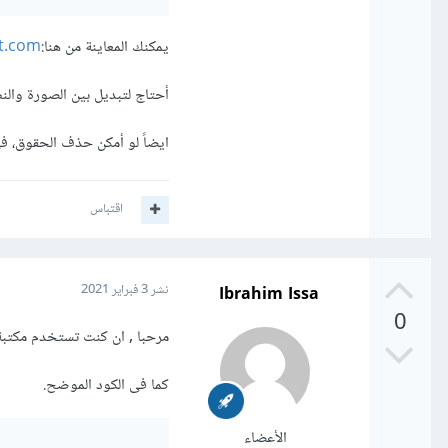
تحياتي.
يمكنك المعاينة من هنا:
t.com/
أحتاج لتبديل بين الصورة والنص
ايضاً لو أمكن حذف الحقوق، ف
اقتباس
Ibrahim Issa
نشر
3 فبراير 2021
0
مرحبا , ان كنت تستخدم مكتبة bootstrap يمكنك وضع الفديو فى modal لشظهر بنفاذة popup فى نفس الص
كما فى الكود الموضح.
الأعضاء