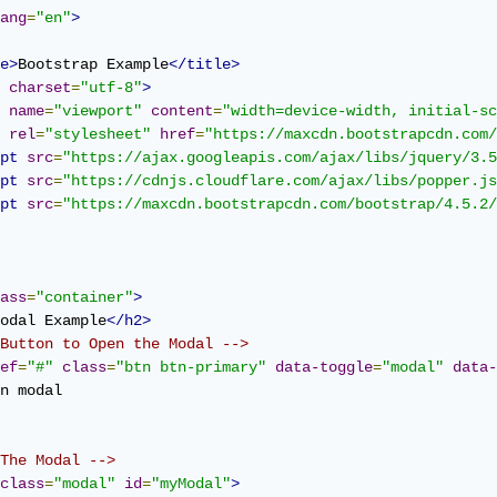
ang
=
"en"
>
e>
Bootstrap Example
</title>
charset
=
"utf-8"
>
name
=
"viewport"
content
=
"width=device-width, initial-sc
rel
=
"stylesheet"
href
=
"https://maxcdn.bootstrapcdn.com/
pt
src
=
"https://ajax.googleapis.com/ajax/libs/jquery/3.5
pt
src
=
"https://cdnjs.cloudflare.com/ajax/libs/popper.js
pt
src
=
"https://maxcdn.bootstrapcdn.com/bootstrap/4.5.2/
ass
=
"container"
>
odal Example
</h2>
Button to Open the Modal -->
ef
=
"#"
class
=
"btn btn-primary"
data-toggle
=
"modal"
data-
n modal

The Modal -->
class
=
"modal"
id
=
"myModal"
>