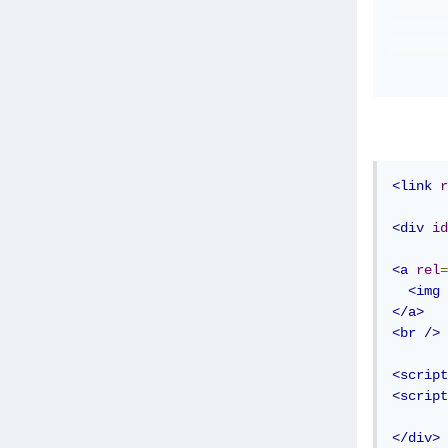
<!DOC
<html
<head
<link
r
<
<
<div
id
<
</hea
<a
rel
=
<body
<img
</a>
<a
<br
/>
<script
<script
</bod
</htm
</div>