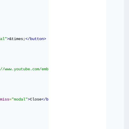
al"
>
&times;
</button>
//www.youtube.com/embed/guCwdHngTmM"
frameborder
=
"0"
all
miss
=
"modal"
>
Close
</button>