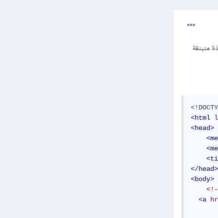
ح نافذة منبثقة
<!DOCTY
<html
l
<head>
<me
<me
<ti
</head>
<body>
<a
hr