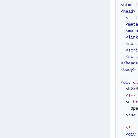
<html
l
<head>
<titl
<meta
<meta
<link
<scri
<scri
<scri
</head>
<body>
<div
cl
<h2>
M
<!-- 
<a
hr
    Ope
</a>
<!-- 
<div