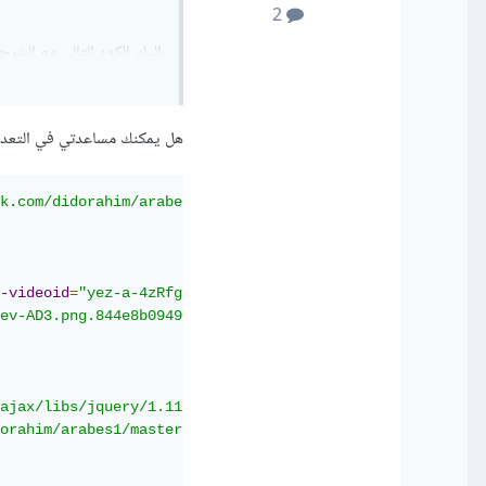
2
إليك الكود التالي مع الشرح:
هل يمكنك مساعدتي في التعديل
k.com/didorahim/arabes1/master/vboxyoutube.css"
/>
l-scale=1.0"
>
-videoid
=
"yez-a-4zRfg"
data-videosite
=
"youtube"
>
ev-AD3.png.844e8b09490867899c2cabde8233f57a.png"
/>
</a>
النص الذي تريد أن يظهر للمست
ajax/libs/jquery/1.11.1/jquery.min.js"
></script>
orahim/arabes1/master/vboxyoutube.js"
></script>