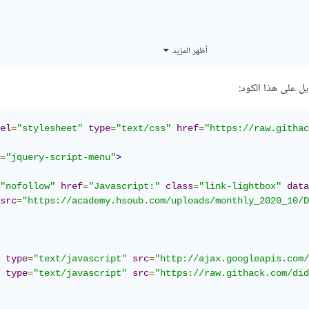
أظهر المزيد
 على هذا الكود:
TYPE html>
lang
=
"en"
>
>
el
=
"stylesheet"
type
=
"text/css"
href
=
"https://raw.githac
meta
charset
=
"UTF-8"
>
meta
name
=
"viewport"
content
=
"width=device-width, initia
=
"jquery-script-menu"
>
title>
Document
</title>
d>
"nofollow"
href
=
"Javascript:"
class
=
"link-lightbox"
data
>
src
=
"https://academy.hsoub.com/uploads/monthly_2020_10/D
<!-- العنصر -->
خدم
>
"_blank"
=
target
"https://www.example.com/video"
=
href
<!-- ضع رابط الفيديو في الخاصية href -->
type
=
"text/javascript"
src
=
"http://ajax.googleapis.com/
type
=
"text/javascript"
src
=
"https://raw.githack.com/did
y>
l>