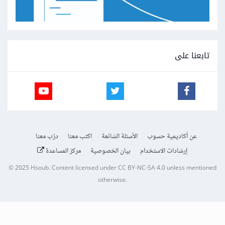
تابعنا على
عن أكاديمية حسوب
الأسئلة الشائعة
اكتب معنا
درّب معنا
إرشادات الاستخدام
بيان الخصوصية
مركز المساعدة
© 2025
Hsoub
.
Content licensed under
CC BY-NC-SA 4.0
unless mentioned
otherwise.