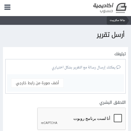
جافا سكريبت
أرسل تقرير
تبليغك
يمكنك إرسال رسالة مع التقرير بشكل اختياري
أضف صورة من رابط خارجي
التحقق البشري