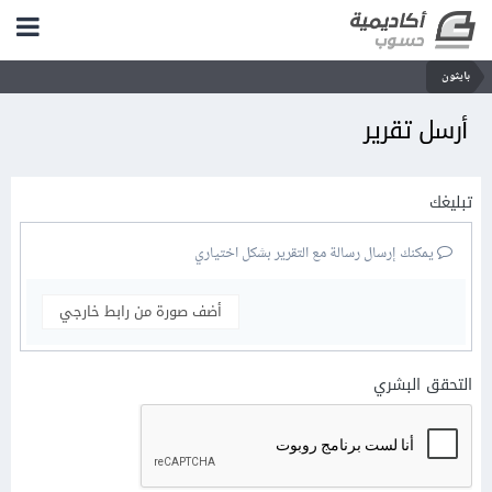
بايثون
أرسل تقرير
تبليغك
يمكنك إرسال رسالة مع التقرير بشكل اختياري
أضف صورة من رابط خارجي
التحقق البشري