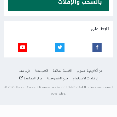
تابعنا على
عن أكاديمية حسوب
الأسئلة الشائعة
اكتب معنا
درّب معنا
إرشادات الاستخدام
بيان الخصوصية
مركز المساعدة
© 2025
Hsoub
.
Content licensed under
CC BY-NC-SA 4.0
unless mentioned
otherwise.