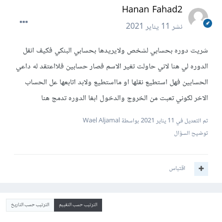
Hanan Fahad2
نشر
11 يناير 2021
شريت دوره بحسابي لشخص ولايريدها بحسابي البنكي فكيف انقل
الدوره لي هنا لاني حاولت تغير الاسم فصار حسابين فلااعتقد له داعي
الحسابين فهل استطيع نقلها او مااستطيع ولابد اتابعها عل الحساب
الاخر لكوني تعبت من الخروج والدخول ابغا الدوره تدمج هنا
تم التعديل في
11 يناير 2021
بواسطة Wael Aljamal
توضيح السؤال
اقتباس
الترتيب حسب التقييم
الترتيب حسب التاريخ