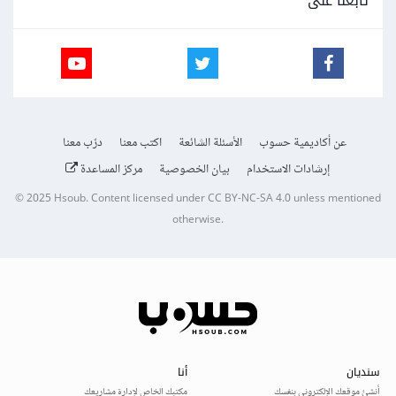
تابعنا على
عن أكاديمية حسوب
الأسئلة الشائعة
اكتب معنا
درّب معنا
إرشادات الاستخدام
بيان الخصوصية
مركز المساعدة
© 2025
Hsoub
.
Content licensed under
CC BY-NC-SA 4.0
unless mentioned
otherwise.