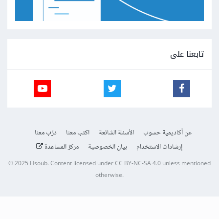
تابعنا على
عن أكاديمية حسوب
الأسئلة الشائعة
اكتب معنا
درّب معنا
إرشادات الاستخدام
بيان الخصوصية
مركز المساعدة
© 2025
Hsoub
.
Content licensed under
CC BY-NC-SA 4.0
unless mentioned
otherwise.