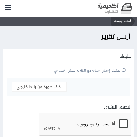
أسئلة البرمجة
أرسل تقرير
تبليغك
يمكنك إرسال رسالة مع التقرير بشكل اختياري
أضف صورة من رابط خارجي
التحقق البشري