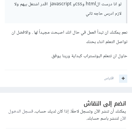
لو انا درست الhtml وcssو javascript اقدر اشتغل بيهم ولا
لازم ادرس حاجه تاني
نعم يمكنك ان تبدأ العمل في حال انك اصبحت مجيداً لها . والافضل ان
تواصل التعلم اثناء بحثك
حاول ان تتعلم البوتستراب كبداية وربنا يوفق.
اقتباس
انضم إلى النقاش
يمكنك أن تنشر الآن وتسجل لاحقًا. إذا كان لديك حساب،
فسجل الدخول
الآن
لتنشر باسم حسابك.