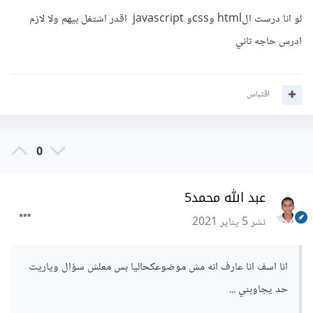
لو انا درست الhtml وcssو javascript اقدر اشتغل بيهم ولا لازم
ادرس حاجه تاني
اقتباس
0
عبد الله محمد5
نشر
5 يناير 2021
انا اسف انا عارف انه مش موضوعكحاليا بس معلش سؤال وياريت
حد يجاوبني ...