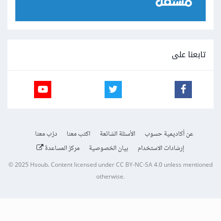
تابعنا على
عن أكاديمية حسوب
الأسئلة الشائعة
اكتب معنا
درّب معنا
إرشادات الاستخدام
بيان الخصوصية
مركز المساعدة
© 2025
Hsoub
.
Content licensed under
CC BY-NC-SA 4.0
unless mentioned
otherwise.