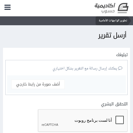
تطوير الواجهات الأمامية
أرسل تقرير
تبليغك
يمكنك إرسال رسالة مع التقرير بشكل اختياري
أضف صورة من رابط خارجي
التحقق البشري