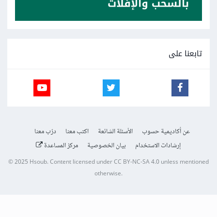
تابعنا على
عن أكاديمية حسوب
الأسئلة الشائعة
اكتب معنا
درّب معنا
إرشادات الاستخدام
بيان الخصوصية
مركز المساعدة
© 2025
Hsoub
.
Content licensed under
CC BY-NC-SA 4.0
unless mentioned
otherwise.