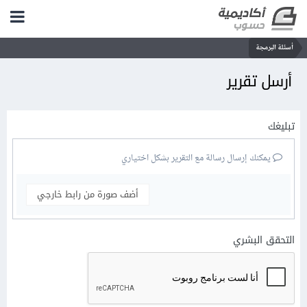
أسئلة البرمجة
أرسل تقرير
تبليغك
يمكنك إرسال رسالة مع التقرير بشكل اختياري
أضف صورة من رابط خارجي
التحقق البشري