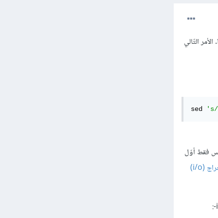
نفترض أنّك تريد البحث عن كلمة one وإبداله بtwo ضمن ملفّ باسم file1 وحفظ النّاتج في ملفّ باسم file2. الأمر التّالي
sed 
's/
و g لتطبيق الأمر على كامل الملفّ، أيّ في كل مرة يجد فيها كلمة one وليس فقط أوّل
مقدّمة إلى إعادة توجيه الإدخال/الإخراج (i/o)