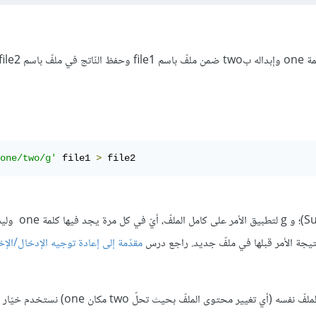
one/two/g'
 file1 
>
 file2
خيّار s للاستبدال (Substitute)؛ 
تيجة الأمر قبلها في ملفّ جديد. راجع درس
(أي تغيير محتوى الملفّ بحيث تحلّ two مكان one) نستخدم خيّار i-: