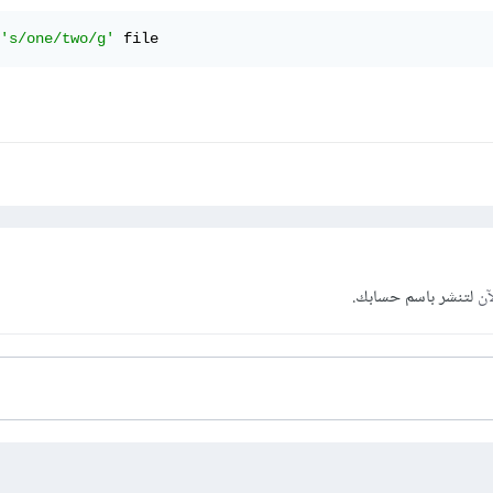
's/one/two/g'
 file
آن
لتنشر باسم حسابك.