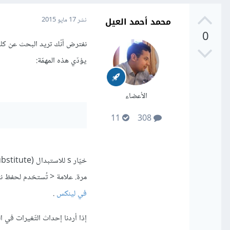
محمد أحمد العيل
نشر
17 مايو 2015
0
يؤدّي هذه المهمّة:
الأعضاء
11
308
مرة. علامة < تُستخدم لحفظ ن
في لينكس
.
إذا أردنا إحداث التّغيرات في الملفّ نفسه 