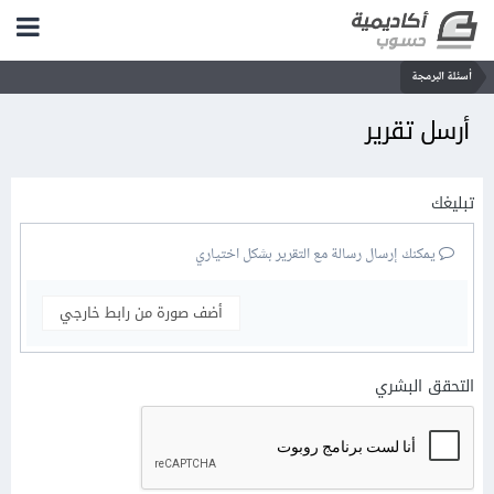
أسئلة البرمجة
أرسل تقرير
تبليغك
يمكنك إرسال رسالة مع التقرير بشكل اختياري
أضف صورة من رابط خارجي
التحقق البشري