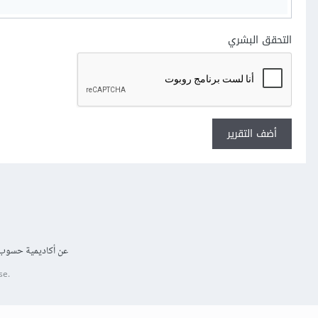
التحقق البشري
أضف التقرير
عن أكاديمية حسوب
se.