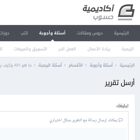
الرئيسية
دروس ومقالات
أسئلة وأجوبة
كتب
دورات
البرمجة
ريادة الأعمال
العمل الحر
التسويق والمبيعات
ال
الرئيسية
أسئلة وأجوبة
الأقسام
أسئلة البرمجة
ما هو API وكيف يستخدم وما فائدته
أرسل تقرير
تبليغك
يمكنك إرسال رسالة مع التقرير بشكل اختياري