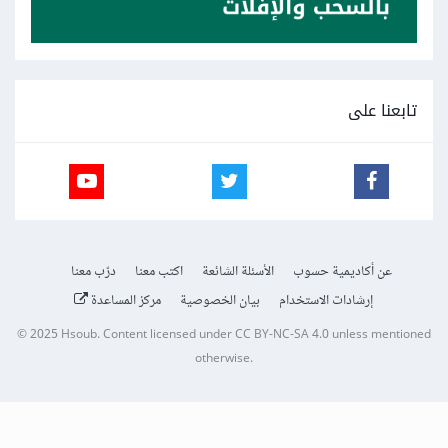
تابعنا على
عن أكاديمية حسوب
الأسئلة الشائعة
اكتب معنا
درّب معنا
إرشادات الاستخدام
بيان الخصوصية
مركز المساعدة
© 2025
Hsoub
.
Content licensed under
CC BY-NC-SA 4.0
unless mentioned
otherwise.