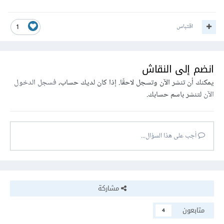
int
(*
mm
)[
3
]=
arr
;
// We can also use 
"print(&arr[0][0], m, n);" 
اقتباس
1
int
*
p
=
 print
((
int
**)
mm
,
 m
,
 n
);
for
(
i 
=
0
;
 i 
<
3
;
 i
++)
for
(
j 
=
0
;
 j 
<
 n
;
 j
++)
    cout
<<
(*(
p
+
i
*
m
)
+
 j
);
انضم إلى النقاش
return
0
;
يمكنك أن تنشر الآن وتسجل لاحقًا. إذا كان لديك حساب،
فسجل الدخول
}
الآن
لتنشر باسم حسابك.
أجب على هذا السؤال...
مشاركة
متابعون
4