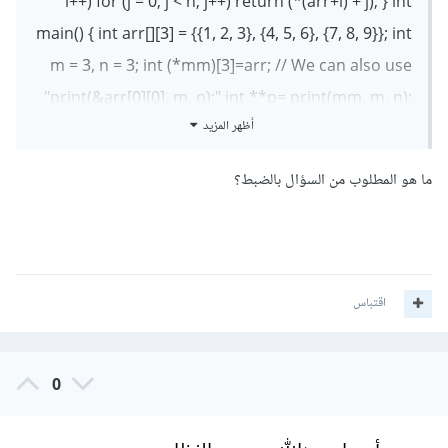
i++) for (j = 0; j < n; j++) return (*(arr+i) + j); } int
main() { int arr[][3] = {{1, 2, 3}, {4, 5, 6}, {7, 8, 9}}; int
m = 3, n = 3; int (*mm)[3]=arr; // We can also use
"print(&arr[0][0], m, n);" int **p= print(mm, m, n);
أظهر المزيد
for (i = 0; i < 3; i++) for (j = 0; j < n; j++) cout<< (*(p+i)
+ j); return 0;
ما هو المطلوب من السؤال بالضبط؟
اقتباس
0