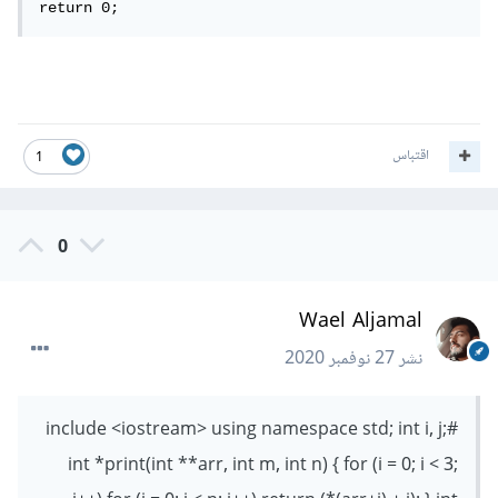
return 0;
اقتباس
1
0
Wael Aljamal
نشر
27 نوفمبر 2020
#include <iostream> using namespace std; int i, j;
int *print(int **arr, int m, int n) { for (i = 0; i < 3;