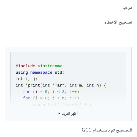
مرحبا
تصحيح الاخطاء
#include
<iostream>
using
namespace
 std
;
int
 i
,
 j
;
int
*
print
(
int
**
arr
,
int
 m
,
int
 n
)
{
for
(
i 
=
0
;
 i 
<
3
;
 i
++)
for
(
j 
=
0
;
 j 
<
 n
;
 j
++)
return
(
int
*)((
arr
+
i
)
+
 j
);
}
أظهر المزيد
int
 main
()
{
int
 arr
[][
3
]
=
{{
1
,
2
,
3
},
{
4
,
5
,
6
},
{
7
,
التصحيح تم باستخدام GCC
8
,
9
}};
int
 m 
=
3
,
 n 
=
3
;