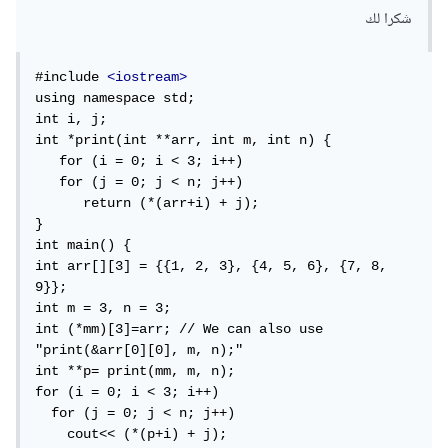
شكرا لك
#include 
<iostream>
using namespace std; 

int i, j; 

int *print(int **arr, int m, int n) { 

   for (i = 0; i < 3; i++) 

   for (j = 0; j < n; j++) 

      return (*(arr+i) + j); 

} 

int main() { 

int arr[][3] = {{1, 2, 3}, {4, 5, 6}, {7, 8, 
9}}; 

int m = 3, n = 3; 

int (*mm)[3]=arr; // We can also use 
"print(&arr[0][0], m, n);" 

int **p= print(mm, m, n); 

for (i = 0; i < 3; i++) 

  for (j = 0; j < n; j++) 

    cout<< (*(p+i) + j); 
