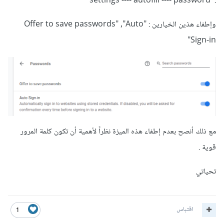
: settings ---- autofill ---- password
وإطفاء هذين الخيارين : "Offer to save passwords" ,"Auto
Sign-in"
مع ذلك أنصح بعدم إطفاء هذه الميزة نظراً لأهمية أن تكون كلمة المرور
قوية .
تحياتي
اقتباس
1