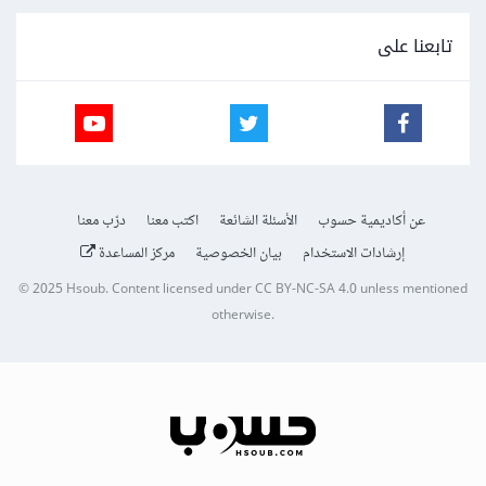
تابعنا على
عن أكاديمية حسوب
الأسئلة الشائعة
اكتب معنا
درّب معنا
إرشادات الاستخدام
بيان الخصوصية
مركز المساعدة
© 2025
Hsoub
.
Content licensed under
CC BY-NC-SA 4.0
unless mentioned
otherwise.