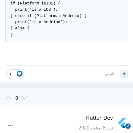
if (Platform.isIOS) {

  print('is a IOS');

} else if (Platform.isAndroid) {

  print('is a Andriod');

} else {

}
اقتباس
1
0
Flutter Dev
نشر
6 نوفمبر 2020