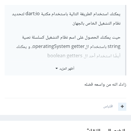
يمكنك استخدام الطريقة التالية باستخدام مكتبة dart:io لتحديد
نظام التشغيل الخاص بالجهاز.
حيث يمكنك الحصول غلى اسم نظام التشغيل كسلسلة نصية
string باستخدام الoperatingSystem getter، و يمكنك
أيضًا استخدام أحد ال boolean getters
مثل isMacOS, isLinux, and isWindows
أظهر المزيد
زادك الله من واسعه فضله
import 'dart:io' show Platform;

void main() {

اقتباس
// Get the operating system as a string.

  String os = Platform.operatingSystem;
