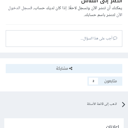
انضم إلى النقاش
// Or, use a predicate getter.

يمكنك أن تنشر الآن وتسجل لاحقًا. إذا كان لديك حساب،
if (Platform.isIOS) {

فسجل الدخول
  print('is a IOS');

الآن
لتنشر باسم حسابك.
} else if (Platform.isAndroid) {

  print('is a Andriod');

} else {

}
أجب على هذا السؤال...
مشاركة
متابعون
2
اذهب إلى قائمة الأسئلة
إعلانات