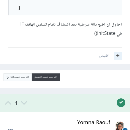
  }
احاول ان اضع دالة شرطية بعد اكتشاف نظام تشغيل الهاتف IF
في initState()
اقتباس
الترتيب حسب التقييم
الترتيب حسب التاريخ
1
Yomna Raouf