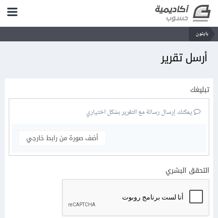
بايثون
أرسل تقرير
تبليغك
يمكنك إرسال رسالة مع التقرير بشكل اختياري
أضف صورة من رابط خارجي
التحقق البشري