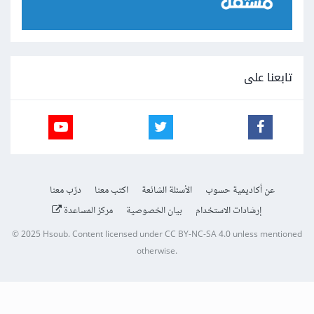
تابعنا على
عن أكاديمية حسوب
الأسئلة الشائعة
اكتب معنا
درّب معنا
إرشادات الاستخدام
بيان الخصوصية
مركز المساعدة
© 2025
Hsoub
.
Content licensed under
CC BY-NC-SA 4.0
unless mentioned
otherwise.