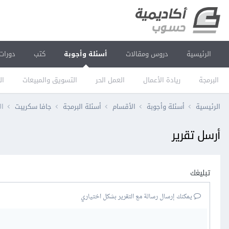
الرئيسية
دروس ومقالات
أسئلة وأجوبة
كتب
دورات
البرمجة
ريادة الأعمال
العمل الحر
التسويق والمبيعات
ال
الرئيسية
أسئلة وأجوبة
الأقسام
أسئلة البرمجة
جافا سكريبت
ال
أرسل تقرير
تبليغك
يمكنك إرسال رسالة مع التقرير بشكل اختياري