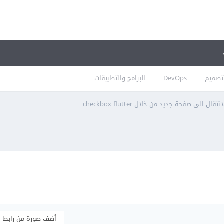
تصميم
DevOps
البرامج والتطبيقات
انتقال الى صفحة جديد من خلال checkbox flutter
أضف صورة من رابط 