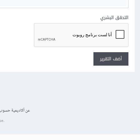
التحقق البشري
أضف التقرير
عن أكاديمية حسوب
se.