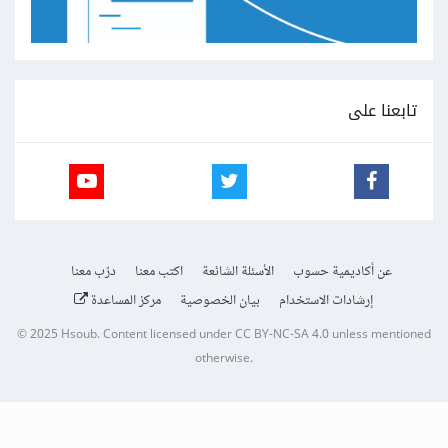
تابعنا على
عن أكاديمية حسوب
الأسئلة الشائعة
اكتب معنا
درّب معنا
إرشادات الاستخدام
بيان الخصوصية
مركز المساعدة
© 2025
Hsoub
.
Content licensed under
CC BY-NC-SA 4.0
unless mentioned
otherwise.