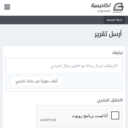
أسئلة البرمجة
أرسل تقرير
تبليغك
يمكنك إرسال رسالة مع التقرير بشكل اختياري
أضف صورة من رابط خارجي
التحقق البشري