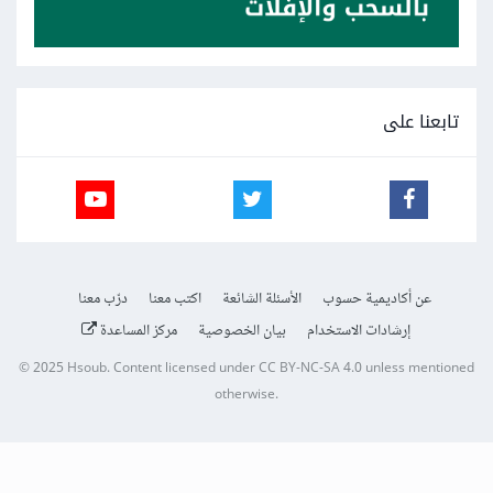
تابعنا على
عن أكاديمية حسوب
الأسئلة الشائعة
اكتب معنا
درّب معنا
إرشادات الاستخدام
بيان الخصوصية
مركز المساعدة
© 2025
Hsoub
.
Content licensed under
CC BY-NC-SA 4.0
unless mentioned
otherwise.