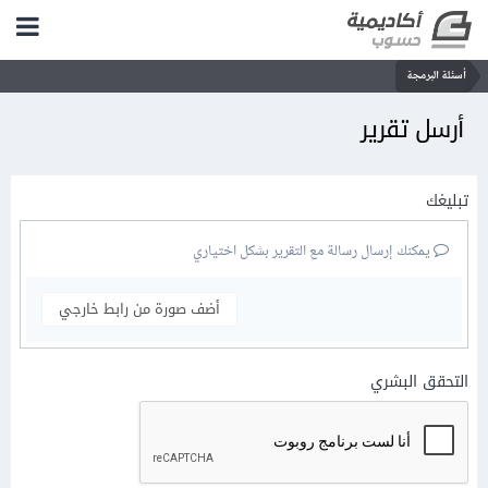
أسئلة البرمجة
أرسل تقرير
تبليغك
يمكنك إرسال رسالة مع التقرير بشكل اختياري
أضف صورة من رابط خارجي
التحقق البشري