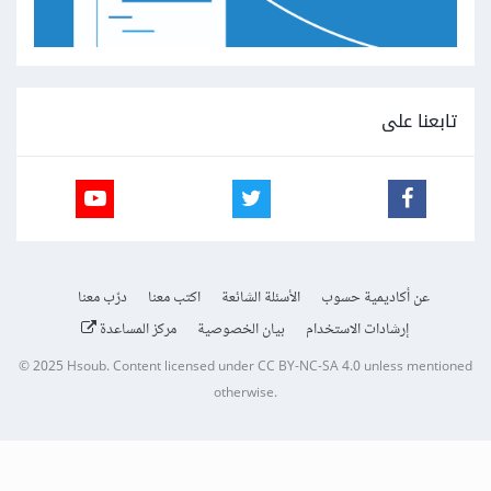
تابعنا على
عن أكاديمية حسوب
الأسئلة الشائعة
اكتب معنا
درّب معنا
إرشادات الاستخدام
بيان الخصوصية
مركز المساعدة
© 2025
Hsoub
.
Content licensed under
CC BY-NC-SA 4.0
unless mentioned
otherwise.