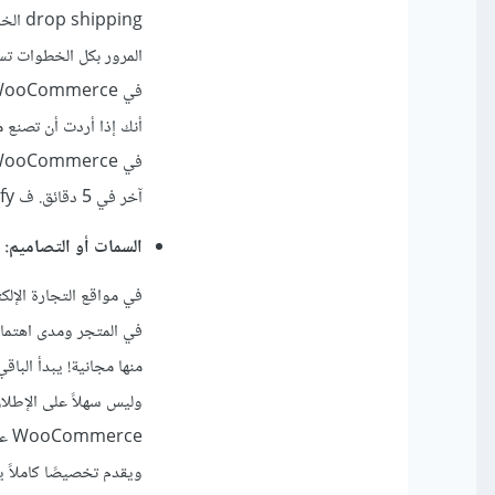
المرور بكل الخطوات تس
آخر في 5 دقائق. ف Shopify تفوز من ناحية البدأ ، و WooCommerce يفوز من ناحية إعادة الاستخدام.
السمات أو التصاميم:
في مواقع التجارة الإل
وليس سهلاً على الإطلاق
ويقدم تخصيصًا كاملاً 