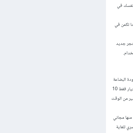
 أن تتعب نفسك في
ساعة و 10 دقائق. المشكلة هنا تكمن في
متجر جديد
دة البضاعة
في المتجر ومدى اهتمامك بالعميل وبارتيحه أثناء الشراء. Shopify لديه أكثر من 100 نوع ثيمات للاختيار فقط 10
رق الكثير من الوقت
ديد منها مجاني
ري للغاية