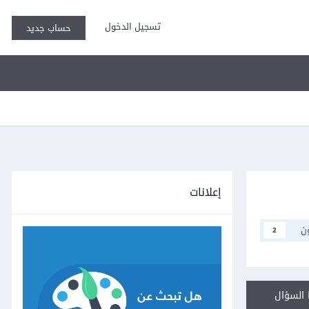
تسجيل الدخول
حساب جديد
إعلانات
ن
2
السؤال