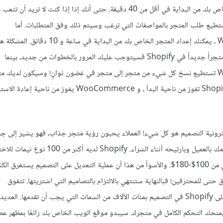
drop shipping الخاص بك من البداية في أقل من 40 دقيقة. حتى أنك إذا إذا كنت لا تريد
تطيع طلب المتجر بالمواصفات التي ترغب وسيتم ذلك وفق المتطلبات. أما
في WooCommerce ، يمكنك إعداد المتجر الخاص بك من البداية في 
أنك إذا أردت أن تصنع متجراً جديداً في Shopify فسيتوجب عليك المرور بالخطوات من جديد، بينما
في WooCommerce تستطيع نسخ كل شيء من متجر إلى متجر في غضون ثوانٍ! وسيكون لديك 
كترونية التصميم هو كل شيء! العملاء يحبون رؤية متجر جذاب، فهو يشير إلى جو
منها مجانية! يبدأ الباقي من 100$-180$. والأسوأ من هذا أن عملية التعديل على التصميم يستغ
 حتى للمحترفين! فبالنهاية ستنتهي بالالتزام بالتصاميم التي اشتريتها. تتفوق
WooCommerce على Shopify في التصميم بمئات الآلاف من السمات التي يجب أن تقدمها. الع
يمنحك التحكم الكامل في متجرك. سيبدو موقع الويب الخاص بك رائعًا بمظهر عص