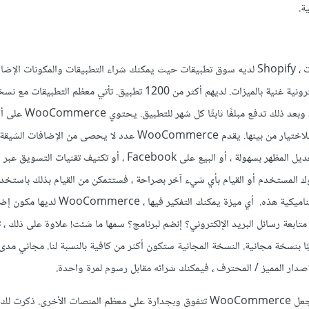
ة.
عند الحديث عن الميزات ، Shopify لديه سوق تطبيقات حيث يمكنك شراء التطبيقات والمكونات الإ
تجعلها منصة تجارة إلكترونية غنية بالميزات. لديهم أكثر من 1200 تطبيق. تأتي معظم ال
مجانية مدتها 15 يومًا ، وبعد ذلك تدفع مبلغًا ثاب
75000 مكون إضافي للاختيار من بينها. يقدم WooCommerce عدد لا يحصى من الإضا
سواء كنت ترغب في تعديل المظهر بسهولة ، أو البيع على Facebook ، أو تكثيف تقنيات التسو
لوك المستخدم أو القيام بأي شيء آخر بصراحة ، فستتمكن من القيام بذلك باستخد
التجارة الإلكترونية الديناميكية هذه. أي ميزة يمكنك التفكير فيها ، 
تابعة رسائل البريد الإلكتروني؟ إنضم لبرنامج؟ سمها ما شئت! علاوة على ذلك ، 
ًا بنسخة مجانية. النسخة المجانية ستكون أكثر من كافية بالنسبة لنا. مجاني مدى ا
دار المميز / المحترف ، فيمكنك شرائه مقابل رسوم لمرة واحدة.
هناك الكثير من الميزات التي تجعل WooCommerce تتفوق وبجدارة على معظم المنصات الأخرى. 