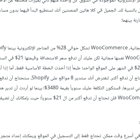
ر الإلكترونية الموجودة في السوق. كل واحدة منهم تأتي بميزات مختلفة عن الأخ
 بالنسبة لك. الجميل في كلا هاتين المنصتين أنك تستطيع البدأ فيهما بدون مسا
ة بينهما:
8% فقط. WooCommerce نفسها مجانية لكن عليك
Shopify التي تكلف 29$ في الشهر على الموقع الواحد! طبعاً إذا أخذت الخطة الأساسية فقط، أما إ
مضروباً بعدد المواقع التي تديرها، فستكون التكلفة عليك سنوياً بقيمة 3480$! بينما
على استضافة WooCommerce فلن تحتاج أن تدفع أكثر من ال 21$ سنوياً! حيث بإ
: