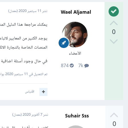
Wael Aljamal
نشر
11 سبتمبر 2020
(معدل)
يمكنك مراجعة هذا الدليل ال
0
يوجد الكثير من المعايير لات
المنصات الخاصة بالتجارة الالك
الأعضاء
في حال وجود أسئلة اضافية ت
874
7k
تم التعديل في
11 سبتمبر 2020
بواسطة al
اقتباس
Suhair Sss
نشر
7 أكتوبر 2020
(معدل)
0