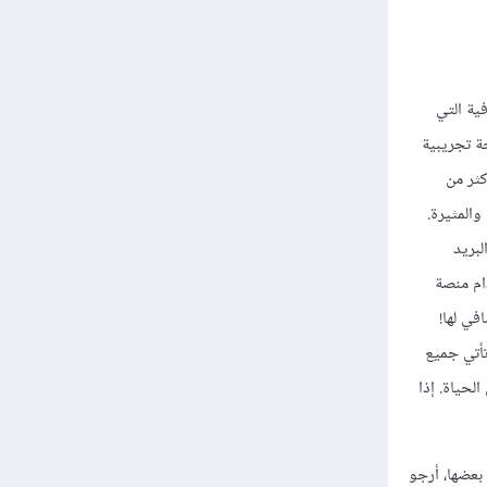
ضافية التي
تطبيقات مع نسخة تجريبية
تًا كل شهر للتطبيق. يحتوي WooCommerce على أكثر من
فات الشيقة والمثيرة.
يق عبر البريد
ام منصة
WooCommerce لديها مكون إضافي لها!
تأتي جميع
لحياة. إذا
ذكرت لك بعضها، أرجو