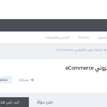
تصميم
DevOps
البرامج والتطبيقات
شاء متجر الكتروني eCommerce
eComme
متابعو
مشاركة
اطرح سؤالًا
أجب على هذا 