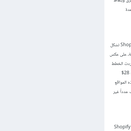
رى وبنقاط
عدة
الجمع يحب الأشياء المجانية، WooCommerce تشكل حوالي 28% من المتاجر الإلكترونية بينما Shopify تشكل
 أن تدفع سعر الاستضافة وقيمتها 21$ في السنة، على عكس
ذا أردت الخطط
المتقدمو بالتأكيد ستحتاج أن تدفع أكثر. لنفترض أنك ستدير 8 مواقع على Shopify، ستحتاج أن تدفع 28$
 لو أردت أن تدير هذه المواقع
مكانك أن تضيف عدداً غير
Shopify يقدم حلول في أسرع وقت ممكن. تحتاج فقط إلى التسجيل في الموقع ويمكنك إعداد متجر Shopify