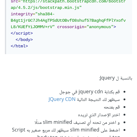
src
=
"https://stackpath.bootstrapcdn.com/bootstr
ap/4.5.2/js/bootstrap.min.js"
integrity
=
"sha384-
B4gt1jrGC7Jh4AgTPSdUtOBvfO8shuf57BaghqFfPlYxofv
L8/KUEfYiJOMMV+rV"
crossorigin
=
"anonymous"
>
</script>
</body>
</html>
بالنسبة ل Jquery:
قم بكتابة jquery cdn في جوجل
سيظهر لك النتيجة التالية
JQuery CDN
قم بفتحه
اختر الإصدار الذي تريده
و اختر من تحته أي تصنيف slim minified مثلًا
اضغط على slim minified سيظهر لك مربع صغير به Script