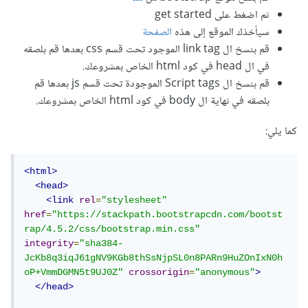
ثم اضغط على get started
سيأخذك الموقع إلى هذه
الصفحة
قم بنسخ ال link tag الموجود تحت قسم css بعدها قم بلصقه
في ال head في كود html الخاص بمشروعك.
قم بنسخ ال Script tags الموجودة تحت قسم js بعدها قم
بلصقه في نهاية ال body في كود html الخاص بمشروعك.
كما يلي:
<html>
<head>
<link
rel
=
"stylesheet"
href
=
"https://stackpath.bootstrapcdn.com/bootst
rap/4.5.2/css/bootstrap.min.css"
integrity
=
"sha384-
JcKb8q3iqJ61gNV9KGb8thSsNjpSL0n8PARn9HuZOnIxN0h
oP+VmmDGMN5t9UJ0Z"
crossorigin
=
"anonymous"
>
</head>