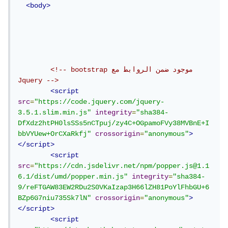
<body>
<!-- bootstrap موجود ضمن الروابط مع 
Jquery -->
<script
src
=
"https://code.jquery.com/jquery-
3.5.1.slim.min.js"
integrity
=
"sha384-
DfXdz2htPH0lsSSs5nCTpuj/zy4C+OGpamoFVy38MVBnE+I
bbVYUew+OrCXaRkfj"
crossorigin
=
"anonymous"
>
</script>
<script
src
=
"https://cdn.jsdelivr.net/npm/popper.js@1.1
6.1/dist/umd/popper.min.js"
integrity
=
"sha384-
9/reFTGAW83EW2RDu2S0VKaIzap3H66lZH81PoYlFhbGU+6
BZp6G7niu735Sk7lN"
crossorigin
=
"anonymous"
>
</script>
<script