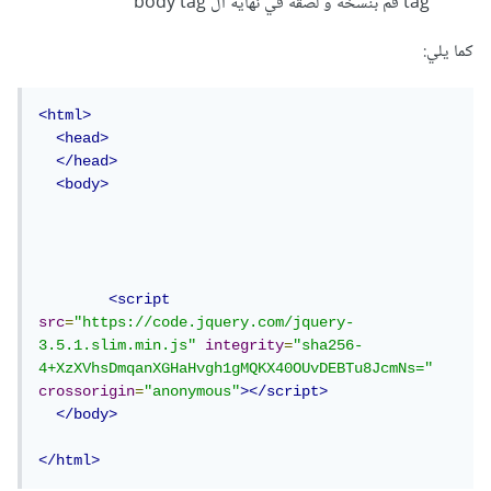
tag قم بنسخه و لصقه في نهاية ال body tag
كما يلي:
<html>
<head>
</head>
<body>
<script
src
=
"https://code.jquery.com/jquery-
3.5.1.slim.min.js"
integrity
=
"sha256-
4+XzXVhsDmqanXGHaHvgh1gMQKX40OUvDEBTu8JcmNs="
crossorigin
=
"anonymous"
></script>
</body>
</html>