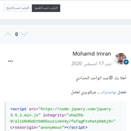
الترتيب حسب التقييم
الترتيب حسب التاريخ
0
Mohamd Imran
نشر
17 أغسطس 2020
أهلا بك
@عبد الواحد الحدادي
تفضل
بوتستراب
, جيكويري تفضل
<script
src
=
"https://code.jquery.com/jquery-
3.5.1.min.js"
integrity
=
"sha256-
9/aliU8dGd2tb6OSsuzixeV4y/faTqgFtohetphbbj0="
crossorigin
=
"anonymous"
></script>