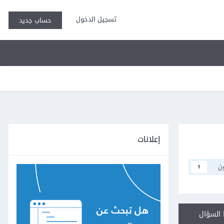
تسجيل الدخول
حساب جديد
إعلانات
ن
1
السؤال