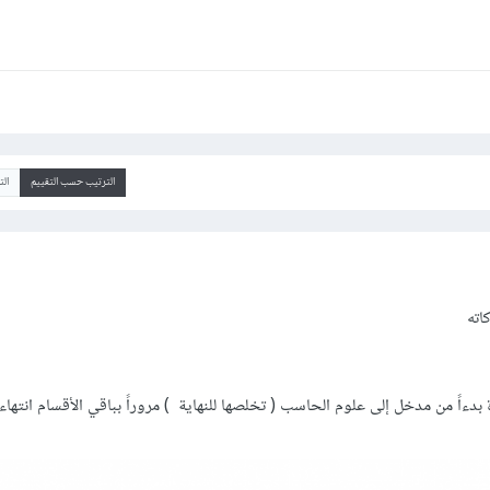
الترتيب حسب التقييم
ال
كاته
بدءاً من مدخل إلى علوم الحاسب ( تخلصها للنهاية ) مروراً بباقي الأقسام انتهاءا