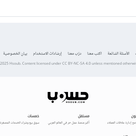
الأسئلة الشائعة
اكتب معنا
درّب معنا
إرشادات الاستخدام
بيان الخصوصية
 2025
Hsoub
.
Content licensed under
CC BY-NC-SA 4.0
unless mentioned otherwi