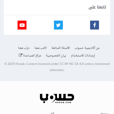
تابعنا على
عن أكاديمية حسوب
الأسئلة الشائعة
اكتب معنا
درّب معنا
إرشادات الاستخدام
بيان الخصوصية
مركز المساعدة
© 2025
Hsoub
.
Content licensed under
CC BY-NC-SA 4.0
unless mentioned
otherwise.