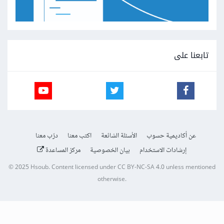
تابعنا على
عن أكاديمية حسوب
الأسئلة الشائعة
اكتب معنا
درّب معنا
إرشادات الاستخدام
بيان الخصوصية
مركز المساعدة
© 2025
Hsoub
.
Content licensed under
CC BY-NC-SA 4.0
unless mentioned
otherwise.