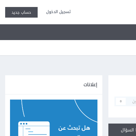
تسجيل الدخول
حساب جديد
إعلانات
ن
0
السؤال