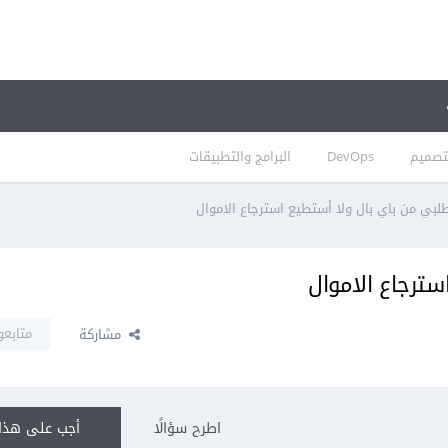
تصميم
DevOps
البرامج والتطبيقات
طلبي من باي بال ولا أستطيع استرجاع الاموال
سترجاع الاموال
متابعو
مشاركة
اطرح سؤالًا
أجب على هذا 