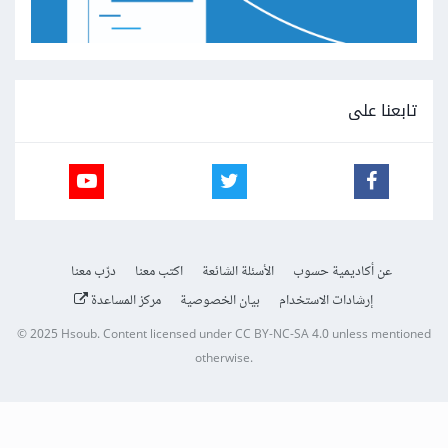
تابعنا على
عن أكاديمية حسوب
الأسئلة الشائعة
اكتب معنا
درّب معنا
إرشادات الاستخدام
بيان الخصوصية
مركز المساعدة
© 2025
Hsoub
.
Content licensed under
CC BY-NC-SA 4.0
unless mentioned
otherwise.