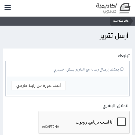
جافا سكريبت
أرسل تقرير
تبليغك
يمكنك إرسال رسالة مع التقرير بشكل اختياري
أضف صورة من رابط خارجي
التحقق البشري