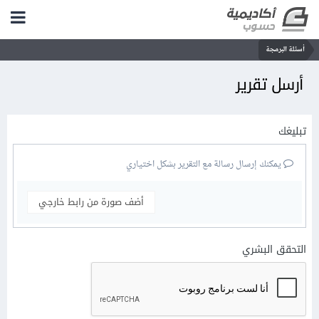
أسئلة البرمجة
أرسل تقرير
تبليغك
يمكنك إرسال رسالة مع التقرير بشكل اختياري
أضف صورة من رابط خارجي
التحقق البشري