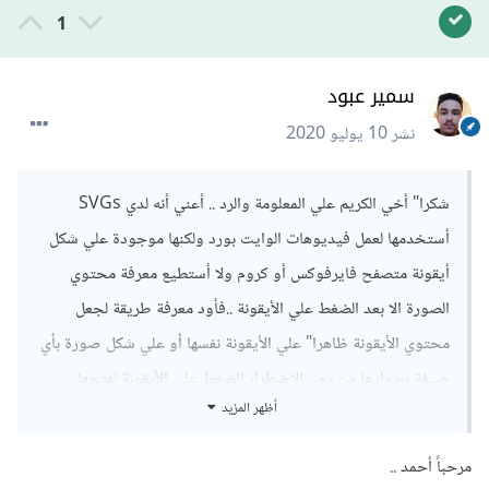
1
سمير عبود
نشر
10 يوليو 2020
شكرا" أخي الكريم علي المعلومة والرد .. أعني أنه لدي SVGs
أستخدمها لعمل فيديوهات الوايت بورد ولكنها موجودة علي شكل
أيقونة متصفح فايرفوكس أو كروم ولا أستطيع معرفة محتوي
الصورة الا بعد الضغط علي الأيقونة ..فأود معرفة طريقة لجعل
محتوي الأيقونة ظاهرا" علي الأيقونة نفسها أو علي شكل صورة بأي
صيغة بجوارها من دون الإضطرار للضغط علي الأيقونة لفتحها
أظهر المزيد
..أتمني أن تكون قد فهمتني لتساعدني أخي الكريم وجزاك الله كل
الخير
مرحباً أحمد ..