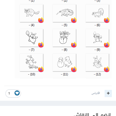
بعد التنصيب بشكل صحيح ستظهر الأيقونات بهذا الشكل:
تأكد من أن طريقة العرض تكون medium أو large أو extra
large
اقتباس
1
بالتوفيق
انضم إلى النقاش