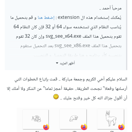
مرحباً أحمد ..
يُمكنك إستخدام هذه ال extension :
إضغط هنا
و قم بتحميل ما
يُناسب النظام الذي تستخدمه سواء 64 أو 32 فإن كان النظام 64
تقوم بتحميل هذا الملف svg_see_x64.exe وإن كان 32 تقوم
بتحميل هذا الملف svg_see_x86.exe بعد التحميل ستقوم
بتنصيبه كأي برنامج و هنا طريقة التحميل و التنصيب
أظهر المزيد
السلام عليكم أخي الكريم وجمعة مباركة .. قمت بإتباع الخطوات التي
أرسلتها وفعلا" نجحت الطريقة.. حقيقة أعجز تماما" عن الشكر ولا أملك إلا
أن أقول جزاك الله كل خير وفتح عليك ..