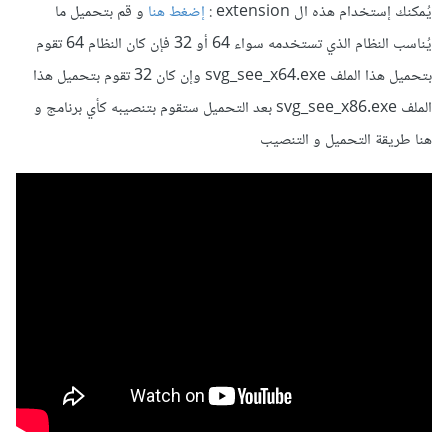
يُمكنك إستخدام هذه ال extension :
إضغط هنا
و قم بتحميل ما
يُناسب النظام الذي تستخدمه سواء 64 أو 32 فإن كان النظام 64 تقوم
بتحميل هذا الملف svg_see_x64.exe وإن كان 32 تقوم بتحميل هذا
الملف svg_see_x86.exe بعد التحميل ستقوم بتنصيبه كأي برنامج و
هنا طريقة التحميل و التنصيب