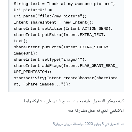
String text = "Look at my awesome picture";

Uri pictureUri = 
Uri.parse("file://my_picture");

Intent shareIntent = new Intent();

shareIntent.setAction(Intent.ACTION_SEND);

shareIntent.putExtra(Intent.EXTRA_TEXT, 
text);

shareIntent.putExtra(Intent.EXTRA_STREAM, 
imageUri);

shareIntent.setType("image/*");

shareIntent.addFlags(Intent.FLAG_GRANT_READ_
URI_PERMISSION);

startActivity(Intent.createChooser(shareInte
nt, "Share images..."));
كيف يمكن التعديل عليه بحيث اصبح قادر على مشاركة رابط
الاكتفتي الذي تم عمل مشاركة منه
تم التعديل في
3 يوليو 2020
بواسطة مروان مروان3