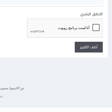
التحقق البشري
أضف التقرير
عن أكاديمية حسوب
se.