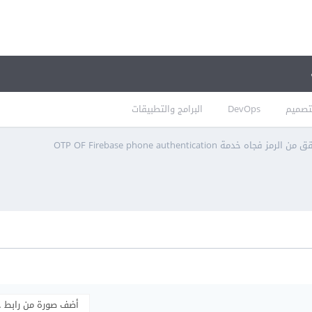
تصميم
DevOps
البرامج والتطبيقات
ه خدمة OTP OF Firebase phone authentication
أضف صورة من رابط 