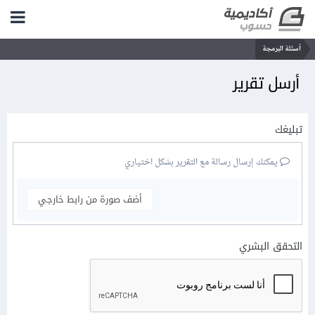
أسئلة البرمجة
أرسل تقرير
تبليغك
يمكنك إرسال رسالة مع التقرير بشكل اختياري
أضف صورة من رابط خارجي
التحقق البشري