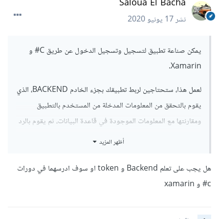
Saloua El Bacha
نشر
17 يونيو 2020
يمكن صناعة تطبيق لتسجيل وتسجيل الدخول عن طريق C# و
Xamarin.
لعمل هذا، ستحتاجين لربط تطبيقك بجزء الخادم BACKEND، الذي
يقوم بالتحقق من المعلومات المدخلة من المستخدم بالتطبيق
ومقارنتها مع المعلومات الموجودة في قاعدة البيانات، ثم يقوم بالرد
على التطبيق بأن معلومات المستخدم صحيحة أو خاطئة.
أظهر المزيد
كما أنه يتم إرسال كود من جزء الخادم لجزء التطبيق بعد تسجيل
هل يجب على تعلم Backend و token او سوف ادرسهما في دورات
المستخدم للدخول يسمى token ، يجب إرسال هذا الكود مع كل
c# و xamarin
إتصال بجزء الخادم.نستطيع من خلال هذا Token تحديد
المستخدم المتصل.