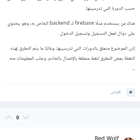
يقوم المستخدم بملئ معلوماته ( البريد الإلكتروني وكلمة
حسب الدورة التي تدرسينها.
السر) ويضغط زر تسجيل الدخول.
يقوم التطبيق لإرسال هته المعلومات لجانب الخادم.
هناك من يستخدم مثلًا firebase ك backend الخاص به، وهو يحتوي
يقوم الخادم من التحقق من مطابقة هته المعلومات مع
على دوال لعمل التسجيل وتسجيل الدخول.
المعلومات بقاعدة البيانات.
يقوم الخادم بإرجاع خطأ في حالة عدم التطابق ويقوم
إذن الموضوع متعلق بالدورات التي تدرسينها، وغالبًا ما يتم التطرق لهذه
بإرجاع رسالة صح في حالة مطابقتها كما أنه يقوم بإرجاع
النقطة بعض التطرق لنقط متعلقة بالإتصال بالخادم، وجلب المعلومات منه
Token خاص للمستخدم.
في حالة الخطأ يعرض رسالة الخطأ في التطبيق، وفي حالة
...
الصح يقوم بالدخول للصفحة الرئيسية.
اقتباس
0
Red Wolf