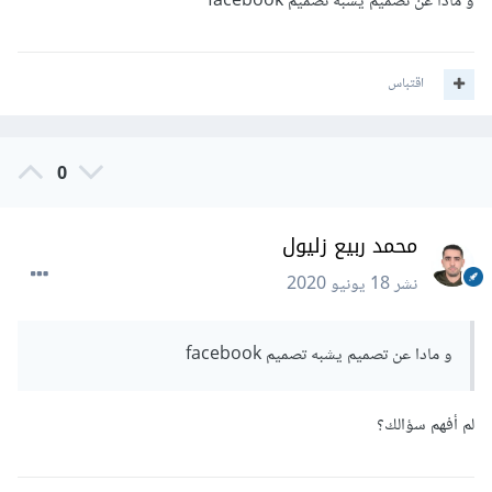
و مادا عن تصميم يشبه تصميم facebook
ترسل المعلومات للخادم
يقوم الخادم بمطابقة معلومات التي أرسلها المستخدم مع
المعلومات في قاعدة البيانات
اقتباس
إن كانت المعلومات صحيحة نقوم بتوليد Token بطريقة ما.
نرسل Token إلى المستخدم ونسجل Token في التطبيق
عندما يريد المستخدم إرسال أي طلب للخادم، عليه أن يقوم
0
بإرفاق Token مع الطلب.
يقرأ الخادم الطلب ويتأكد من أن Token صحيح، ومن
خلال Token يمكنه أيضًا تحديد المستخدم الذي قام
محمد ربيع زليول
بإرسال الطلب.
نشر
18 يونيو 2020
و مادا عن تصميم يشبه تصميم facebook
لم أفهم سؤالك؟