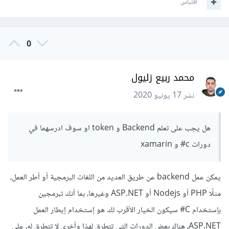
اقتباس
ولشرح الموضوع بطريقة أكثر تفصيلًا فهذه هي المراحل في كل من
التسجيل وتسجيل الدخول:
0
بالنسبة للتسجيل:
محمد ربيع زليول
يقوم المستخدم بملئ معلوماته على التطبيق وضغط زر
التسجيل.
نشر
17 يونيو 2020
يقوم التطبيق بإرسال هته المعلومات لجانب الخادم.
يقوم الخادم من التحقق من أن البريد الإلكتروني غير مسجل
من قبل ومن أن المعلومات صحيحة.
هل يجب على تعلم Backend و token او سوف ادرسهما في
يقوم الخادم بإرجاع خطأ إلى التطبيق في حالة وجود أي
دورات c# و xamarin
خطأ أو يقوم بتسجيل هذا المستخدم في قاعدة البيانات
وإرجاع رسالة صح للتطبيق.
يمكن عمل backend عن طريق العديد من اللغات البرمجية أو أطر العمل،
في حالة الصح تقوم بإرساله للصفحة تسجيل الدخول وفي
حالة الخطأ تعرض رسالة خطأ.
مثلًا PHP أو Nodejs أو ASP.NET وغيرها، بما أنك تبرمجين
بإستخدام C# سيكون الخيار الأقرب لك هو إستخدام إيطار العمل
بالنسبة لتسجيل الدخول
ASP.NET، هناك بعض الدورات التي تتطرق لهذا وأخرى لا تتطرق له، على