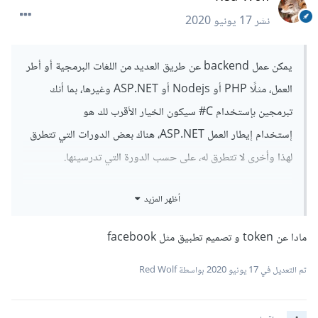
نشر
17 يونيو 2020
يمكن عمل backend عن طريق العديد من اللغات البرمجية أو أطر
العمل، مثلًا PHP أو Nodejs أو ASP.NET وغيرها، بما أنك
تبرمجين بإستخدام C# سيكون الخيار الأقرب لك هو
إستخدام إيطار العمل ASP.NET، هناك بعض الدورات التي تتطرق
لهذا وأخرى لا تتطرق له، على حسب الدورة التي تدرسينها.
هناك من يستخدم مثلًا firebase ك backend الخاص به، وهو
أظهر المزيد
يحتوي على دوال لعمل التسجيل وتسجيل الدخول.
مادا عن token و تصميم تطبيق مثل facebook
إذن الموضوع متعلق بالدورات التي تدرسينها، وغالبًا ما يتم التطرق
لهذه النقطة بعض التطرق لنقط متعلقة بالإتصال بالخادم، وجلب
تم التعديل في
17 يونيو 2020
بواسطة Red Wolf
المعلومات منه ...