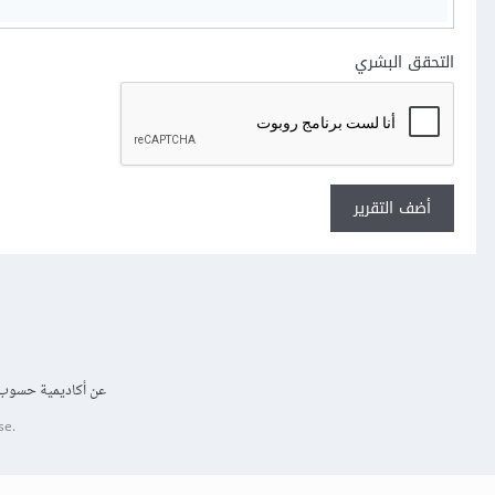
التحقق البشري
أضف التقرير
عن أكاديمية حسوب
se.