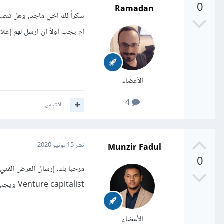
0
Ramadan
ام يجب اولاً ان ارسل لهم إعل
الأعضاء
4
اقتباس
Munzir Fadul
نشر
15 يونيو 2020
0
Venture capitalist ويجب الحرص على توقيع NDA"Non Disclosure Agreement" قبل إرسال أي ملفات
الأعضاء