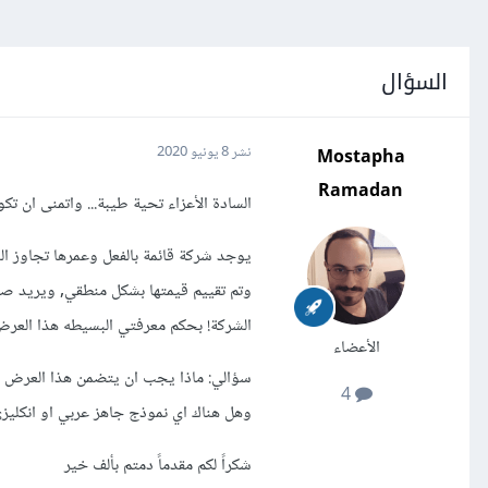
السؤال
Mostapha
نشر
8 يونيو 2020
Ramadan
السادة الأعزاء تحية طيبة... واتمنى ان تك
يوجد شركة قائمة بالفعل وعمرها تجاوز ال
وتم تقييم قيمتها بشكل منطقي, ويريد صاح
الشركة! بحكم معرفتي البسيطه هذا العرض يسمى siness Selling Memorandum
الأعضاء
سؤالي: ماذا يجب ان يتضمن هذا العرض الفن
4
وهل هناك اي نموذج جاهز عربي او انكليزي
شكراً لكم مقدماً دمتم بألف خير