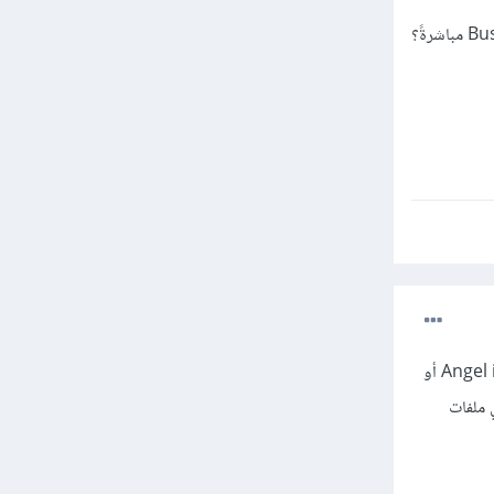
شكراً لك اخي ماجد, وهل تنصحني بمرسالة العملاء المحتملين بإرسال الـ Business Selling Memorandum مباشرةً؟
مرحبا بك، إرسال العرض الفني والمالي يتم بعد إجراء جلسة التفاوض الأولى مع المستثمر سواء كان Angel investor أو