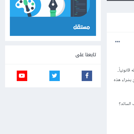
تابعنا على
انونياً..
ن بشراء هذه
 السائد؟