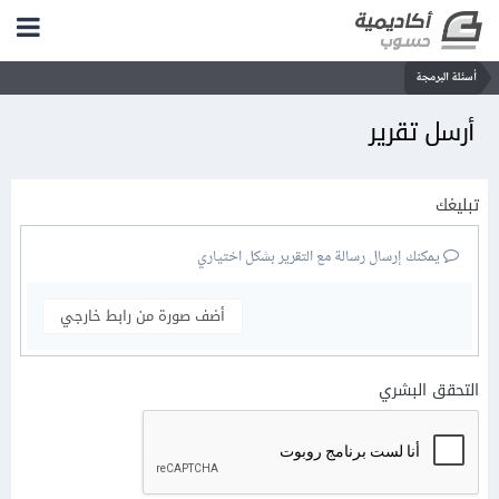
أسئلة البرمجة
أرسل تقرير
تبليغك
يمكنك إرسال رسالة مع التقرير بشكل اختياري
أضف صورة من رابط خارجي
التحقق البشري