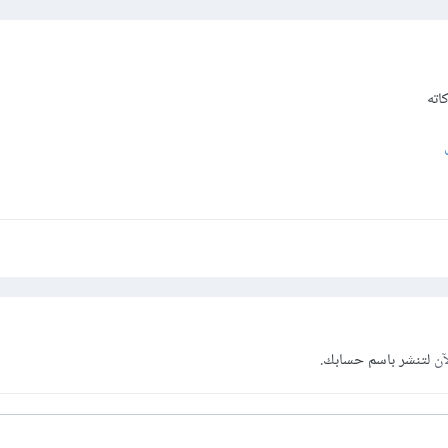
كاته
آن
لتنشر باسم حسابك.