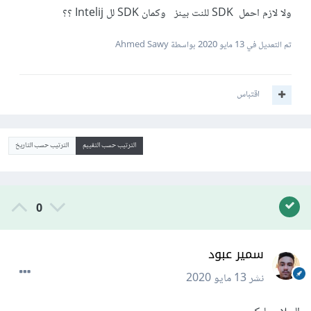
ولا لازم احمل SDK للنت بينز وكمان SDK لل Intelij ؟؟
تم التعديل في
13 مايو 2020
بواسطة Ahmed Sawy
اقتباس
الترتيب حسب التقييم
الترتيب حسب التاريخ
0
سمير عبود
نشر
13 مايو 2020