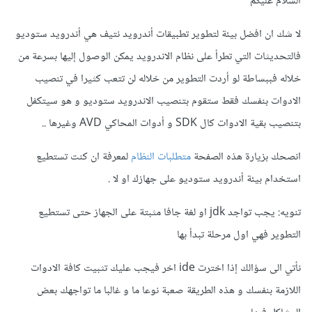
السلام عليكم
لا شك ان افضل بيئة لتطوير تطبيقات أندرويد نتيف هي أندرويد ستوديو
فالتحديثات التي تطرأ على نظام الاندرويد يمكن الوصول إليها بسرعة من
خلاله فببساطة لو أردت التطوير من خلاله لن تتعب كثيرا في تنصيب
الادوات بنفسك فقط ستقوم بتنصيب الاندرويد ستوديو و هو سيتكفل
بتنصيب بقية الادوات كال SDK و أدوات المحاكي AVD وغيرها ..
انصحك بزيارة هذه الصفحة
متطلبات النظام
لمعرفة ان كنت تستطيع
استخدام بيئة أندرويد ستوديو على جهازك او لا .
تنويه: يجب تواجد jdk او لغة جافا مثبتة على الجهاز حتى تستطيع
التطوير فهي اول مرحلة تبدأ بها
نأتي الى سؤالك إذا اخترت ide اخر فيجب عليك تثبيت كافة الادوات
اللازمة بنفسك و هذه الطريقة صعبة نوعا ما و غالبا ما تواجهك بعض