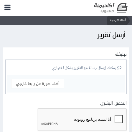
أسئلة البرمجة
أرسل تقرير
تبليغك
يمكنك إرسال رسالة مع التقرير بشكل اختياري
أضف صورة من رابط خارجي
التحقق البشري