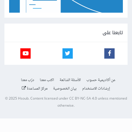
تابعنا على
عن أكاديمية حسوب
الأسئلة الشائعة
اكتب معنا
درّب معنا
إرشادات الاستخدام
بيان الخصوصية
مركز المساعدة
© 2025
Hsoub
.
Content licensed under
CC BY-NC-SA 4.0
unless mentioned
otherwise.