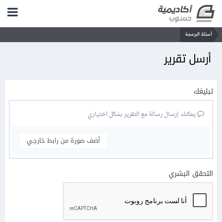
أسئلة البرمجة
أرسل تقرير
تبليغك
يمكنك إرسال رسالة مع التقرير بشكل اختياري
أضف صورة من رابط خارجي
التحقق البشري