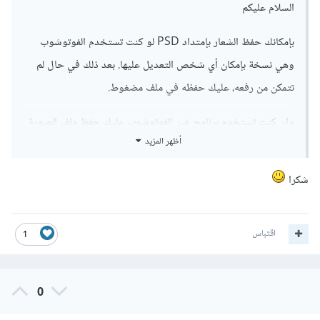
السلام عليكم
بإمكانك حفظ الشعار بإمتداد PSD لو كنت تستخدم الفوتوشوب
وهي نسخة بإمكان أي شخص التعديل عليها. بعد ذلك في حال لم
تتمكن من رفعه، عليك حفظه في ملف مضغوط.
وإن كنت تستخدم برنامج غير الفوتوشوب عليك حفظ ملف الصورة
أظهر المزيد
المصدري بإمتداد البرنامج نفسه. مثلا لو كنت تستخدم برنامج كورل
درو عليك حفظ الصورة المصدرية بإمتداد CDR.
شكرا
هذا رابط لمقال سوف يساعدك في التسجيل بالموقع ورفع أعمالك,
لمشاهدة المقال إضغط هنا
اقتباس
1
0