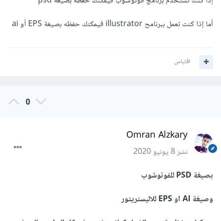
إذا كنت تستخدم برنامج فوتوشوب فيمكنك حفظه بصيغة psd
أما إذا كنت تعمل ببرنامح illustrator فيمكنك حفظه بصيغة EPS أو ai
اقتباس
0
Omran Alzkary
نشر
8 يونيو 2020
بصيغة PSD للفوتوشوب
وصيغة AI او EPS للاليستريتور