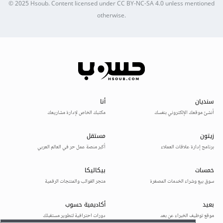
© 2025
Hsoub
.
Content licensed under
CC BY-NC-SA 4.0
unless mentioned
otherwise.