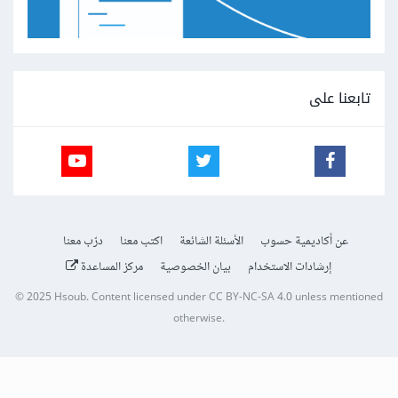
تابعنا على
عن أكاديمية حسوب
الأسئلة الشائعة
اكتب معنا
درّب معنا
إرشادات الاستخدام
بيان الخصوصية
مركز المساعدة
© 2025
Hsoub
.
Content licensed under
CC BY-NC-SA 4.0
unless mentioned
otherwise.