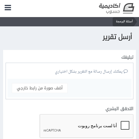
أسئلة البرمجة
أرسل تقرير
تبليغك
يمكنك إرسال رسالة مع التقرير بشكل اختياري
أضف صورة من رابط خارجي
التحقق البشري