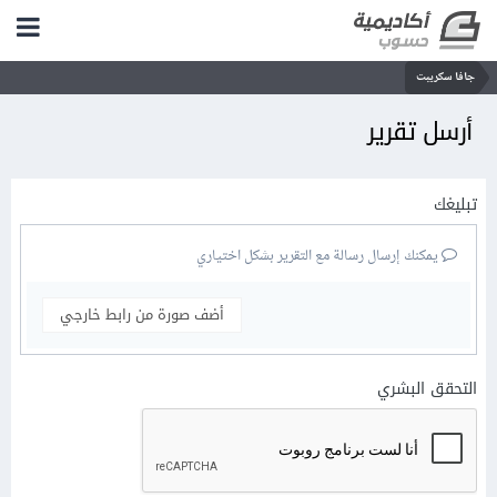
جافا سكريبت
أرسل تقرير
تبليغك
يمكنك إرسال رسالة مع التقرير بشكل اختياري
أضف صورة من رابط خارجي
التحقق البشري