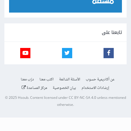
تابعنا على
عن أكاديمية حسوب
الأسئلة الشائعة
اكتب معنا
درّب معنا
إرشادات الاستخدام
بيان الخصوصية
مركز المساعدة
© 2025
Hsoub
.
Content licensed under
CC BY-NC-SA 4.0
unless mentioned
otherwise.