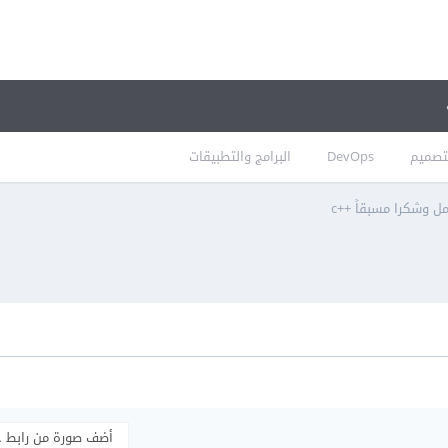
تصميم
DevOps
البرامج والتطبيقات
ل وشكرا مسبقاً ++c
أضف صورة من رابط 