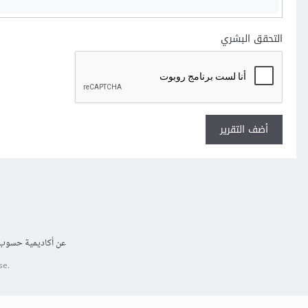
التحقق البشري
أضف التقرير
عن أكاديمية حسوب
se.